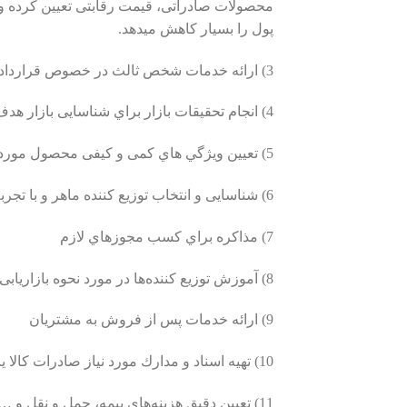
ﻣﺤﺼﻮﻻت ﺻﺎدراﺗﯽ، ﻗﯿﻤﺖ رﻗﺎﺑﺘﯽ ﺗﻌﯿﯿﻦ ﮐﺮده و ﺷﺮﮐ
ﭘﻮل را بسيار کاهش ميدهد.
3) ارائه خدمات شخص ثالث در خصوص قراردادهايي که به شخصيت حقوقي غير ايراني نياز دارند.
4) انجام ﺗﺤﻘﯿﻘﺎت ﺑﺎزار ﺑﺮاي ﺷﻨﺎﺳﺎﯾﯽ ﺑﺎزار ﻫﺪف
5) ﺗﻌﯿﯿﻦ وﯾﮋگي هاي ﮐﻤﯽ و ﮐﯿﻔﯽ ﻣﺤﺼﻮل ﻣﻮرد ﻧﯿﺎز ﺑﺎزار ﻫﺪف
6) ﺷﻨﺎﺳﺎﯾﯽ و اﻧﺘﺨﺎب ﺗﻮزﯾﻊ ﮐﻨﻨﺪه ﻣﺎﻫﺮ و ﺑﺎ ﺗﺠﺮﺑﻪ
7) ﻣﺬاﮐﺮه ﺑﺮاي ﮐﺴﺐ ﻣﺠﻮزﻫﺎي ﻻزم
8) آﻣﻮزش ﺗﻮزﯾﻊ ﮐﻨﻨﺪهﻫﺎ در ﻣﻮرد ﻧﺤﻮه ﺑﺎزارﯾﺎﺑﯽ ﻫﺮ ﻣﺤﺼﻮل ﺧﺎص.
9) اراﺋﻪ ﺧﺪﻣﺎت ﭘﺲ از ﻓﺮوش ﺑﻪ ﻣﺸﺘﺮﯾﺎن
10) ﺗﻬﯿﻪ اﺳﻨﺎد و ﻣﺪارك ﻣﻮرد ﻧﯿﺎز ﺻﺎدرات ﮐﺎﻻ ﯾﺎ اﺧﺬ ﻣﻨﺎﻗﺼﺎت ﺑﯿﻦ اﻟﻤﻠﻠﯽ، اراﺋﻪ اﻟﺰاﻣﺎت و ﭘﯿﺸﻨﻬﺎد تعيين برند و ﺑﺴﺘﻪ ﺑﻨﺪي ﻣﺤﺼﻮل ﺻﺎدراﺗﯽ
11) ﺗﻌﯿﯿﻦ دﻗﯿﻖ ﻫﺰﯾﻨﻪﻫﺎي ﺑﯿﻤﻪ، ﺣﻤﻞ و ﻧﻘﻞ و …