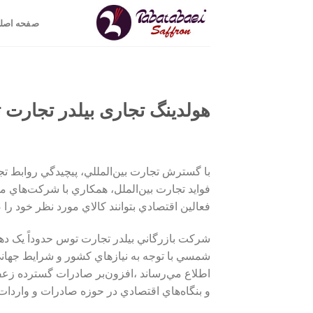
Ski
صفحه اصل
t
conten
هولدینگ تجاری بیلدر تجار
با گسترش تجارت بين‌المللي، پيچيدگي روابط تج
فوايد تجارت بين‌الملل، همکاري با شرکت‌هاي مد
فعالين اقتصادي بتوانند کالاي مورد نظر خود را ص
شرکت بازرگاني بيلدر تجارت توس حدوداً يک دهه
شمسي با توجه به نيازهاي کشور و شرايط جهان
اطلاع مي‌رساند ،افزون‌بر صادرات گسترده زعف
و بنگاه‌هاي اقتصادي در حوزه صادرات و واردات