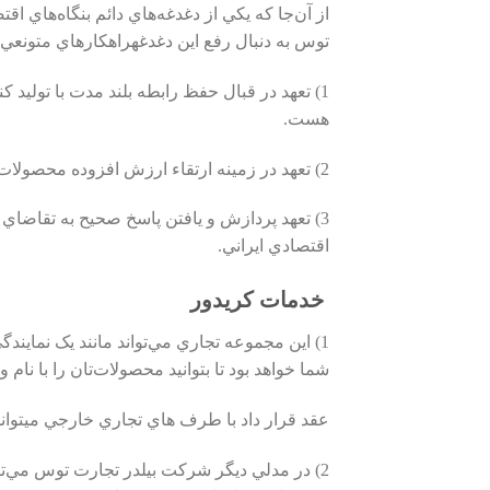
از آن‌جا که يکي از دغدغه‌هاي دائم بنگاه‌هاي ا
توس به دنبال رفع اين دغدغهراهکارهاي متونعي ا
1) ﺗﻌﻬﺪ در ﻗﺒﺎل ﺣﻔﻆ راﺑﻄﻪ ﺑﻠﻨﺪ ﻣﺪت ﺑﺎ ﺗﻮﻟﯿﺪ
هست.
2) ﺗﻌﻬﺪ در زﻣﯿﻨﻪ ارﺗﻘﺎء ارزش اﻓﺰوده محصولات و خدمات شما. اين شرکت بازرگاني بر آن است تا بکوشد ﮐﻪ زﻣﯿﻨﻪﻫﺎﯾﯽ ﻏﯿﺮ از ﺑﺎزارﯾﺎﺑﯽ ﺑﯿﻦاﻟﻤﻠﻠﯽ را هم ﭘﻮﺷﺶ دهد.
3) تعهد ﭘﺮدازش و يافتن ﭘﺎﺳﺦ ﺻﺤﯿﺢ ﺑﻪ ﺗﻘﺎﺿﺎي ﺑ
اقتصادي ايراني.
خدمات کریدور
1) اين مجموعه تجاري مي‌تواند مانند ﯾﮏ ﻧﻤﺎﯾﻨ
شما خواهد بود تا بتوانيد محصولات‌تان را با نام
عقد قرار داد با طرف هاي تجاري خارجي ميتواند
2) در مدلي ديگر شرکت بيلدر تجارت توس مي‌توا