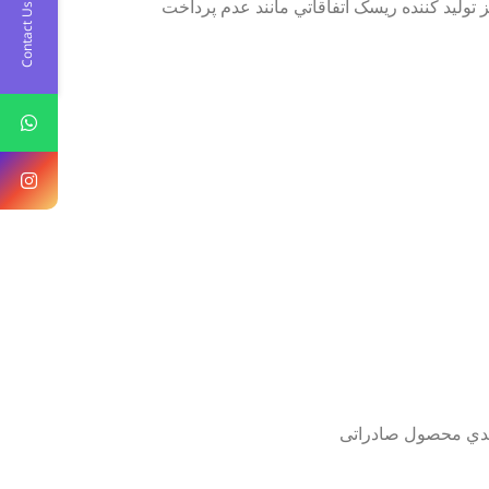
 ﺗﻮﻟﯿﺪ ﮐﻨﻨﺪه رﯾﺴﮏ اتفاقاتي مانند ﻋﺪم ﭘﺮداﺧﺖ
Contact Us