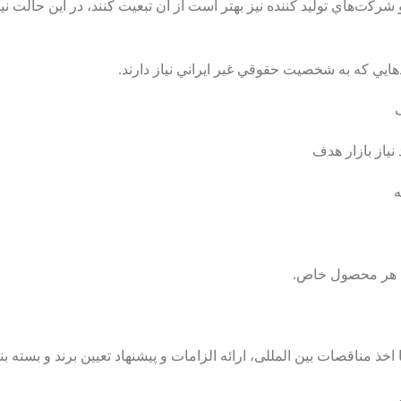
ت‌هاي ﺗﻮﻟﯿﺪ ﮐﻨﻨﺪه نيز بهتر است از آن ﺗﺒﻌﯿﺖ کنند، در اﯾﻦ ﺣﺎﻟﺖ ﻧﯿﺰ