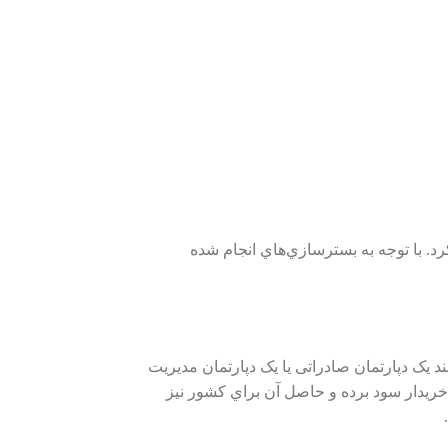
ارت توس مي‌توان به تعامل اقتصادي از طريق اعتبار اسنادي (Letter of Credit) اشاره کرد. با توجه به بسترسازي‌هاي انجام شده
ﯾﮏ دﭘﺎرﺗﻤﺎن ﺻﺎدراﺗﯽ يا يک دپارتمان مديريت
 ﺧﺮﯾﺪار ﺳﻮد ﺑﺮده و ﺣﺎﺻﻞ آن ﺑﺮاي ﮐﺸﻮر نيز