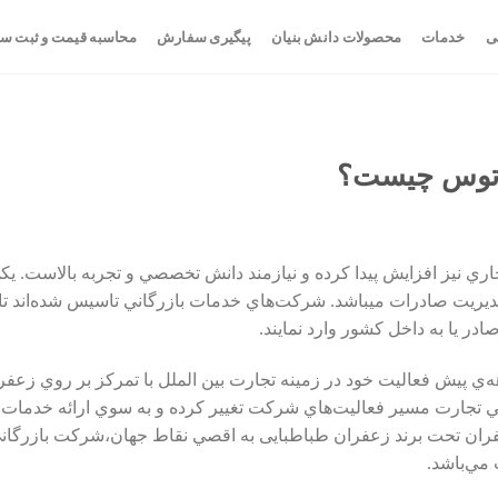
ی
خدمات
محصولات دانش بنیان
پیگیری سفارش
محاسبه قیمت و ثبت س
ت توس چیست؟
اري نيز افزايش پيدا کرده و نيازمند دانش تخصصي و تجربه بالاست. ي
يريت صادرات ميباشد. شرکت‌هاي خدمات بازرگاني تاسيس شده‌اند تا با 
ادر يا به داخل کشور وارد نمايند.
‌ي پيش فعاليت خود در زمينه تجارت بين الملل با تمرکز بر روي زعفرا
ي تجارت مسير فعاليت‌هاي شرکت تغيير کرده و به سوي ارائه خدمات ب
ران تحت برند زعفران طباطبایی به اقصي نقاط جهان،شرکت بازرگاني 
 مي‌باشد.