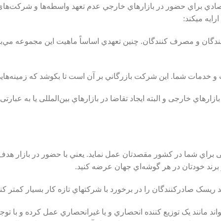
قتصادي براي حضور در بازارهاي خارجي عدم تعهد واسطه‌ها و شرکت‌هاي ب
رايه ميکند:
 ﮐﻨﻨﺪﮔﺎن و ﻣﺼﺮف ﮐﻨﻨﺪﮔﺎن. چنين تعهدي اساساً ﻣﺎﻫﯿﺖ اين مجموعه‌ مي‌ب
ﺎزارﻫﺎي ﺧﺎرﺟﯽ و البته اﯾﺠﺎد ﺗﻘﺎﺿﺎ در ﺑﺎزارﻫﺎي ﺑﯿﻦاﻟﻤﻠﻠﯽ يا ﺑﻪ ﻋﺒﺎرﺗ
ﺪﮔﯽ براي شما در کشور مقصدتان عمل نمايد. يعني با حضور در ﺑﺎزار ﻫﺪ
 و برند خودتان در هر گوشه‌اي جهان عرضه کنيد.
 ريسک صادرکنندگان را در برخورد با شرکتهاي تازه کار بسيار کمتر ک
ند مانند ﯾﮏ ﺗﻮزﯾﻊ ﮐﻨﻨﺪه اﻧﺤﺼﺎري و ﯾﺎ ﻏﯿﺮاﻧﺤﺼﺎري ﻋﻤﻞ کرده و با توجه