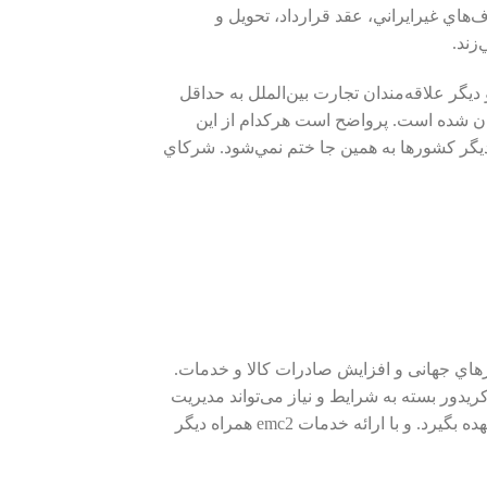
اي غيرايراني، عقد قرارداد، تحويل و
زند.
يگر علاقه‌مندان تجارت بين‌الملل به حداقل
تان شده است. پرواضح است هرکدام از اين
يگر کشورها به همين جا ختم نمي‌شود. شرکاي
رﻫﺎي ﺟﻬﺎﻧﯽ و اﻓﺰاﯾﺶ ﺻﺎدرات ﮐﺎﻻ و ﺧﺪﻣﺎت.
 کريدور ﺑﺴﺘﻪ ﺑﻪ ﺷﺮاﯾﻂ و ﻧﯿﺎز ﻣﯽﺗﻮاﻧﺪ ﻣﺪﯾﺮﯾﺖ
ﺗﻤﺎم و ﯾﺎ ﺑﺨﺸﯽ از ﻓﻌﺎليت‌هاي ﺻﺎدراﺗﯽ يا وارداتي ﺑﻨﮕﺎه‌هاي اﻗﺘﺼﺎدي علي الخصوص ﺑﻨﮕﺎه‌هاي ﮐﻮﭼﮏ و ﻣﺘﻮﺳﻂ را ﺑه عهده بگيرد. و با ارائه خدمات emc2 همراه ديگر