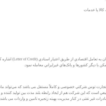
از ديگر خدمات شرکت بيلدر تج
با ديگر کشورها و بانک‌هاي غيرايراني معامله نمود.
تجارت توس ﺷﺮکتي ﺧﺼﻮﺻﯽ و ﮐﺎﻣﻼً ﻣﺴﺘﻘﻞ ﻣﯽ ﺑﺎﺷﺪ ﮐﻪ مي‌تواند مانند 
بيعي است که اين ﺷﺮﮐﺖ ﻫﻢ از اﯾﺠﺎد راﺑﻄﻪ ﺑﻠﻨﺪ ﻣﺪت ﺑﯿﻦ ﺗﻮﻟﯿﺪ ﮐﻨﻨﺪه و
رات ﻏﯿﺮ ﻧﻔﺘﯽ در کنار مديريت بهينه زنجيره تامين و واردات ﻣﯽ ﺑﺎﺷﺪ.