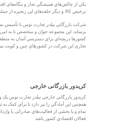
يکي از چالش‌هاي هميشگي تجار و بنگاه‌هاي اق
ترخيص کالا و ديگر حلقه‌هاي اين زنجيره از ج
شرکت بازرگاني بيلدر تجارت توس با تأسيس نماي
برساند. اين مجموعه‌ جوان و متخصص تا به امرو
کشورها دريچه‌اي براي دسترسي آسان به منطقه‌
تجاري اين شرکت در کشورهاي چين و کويت نيز ف
کریدور بازرگانی خارجی
کريدور بازرگاني خارجي بيلدر تجارت توس يک 
همچنين اين آمادگي را نيز دارد تا براي کمک به 
فعالان اقتصادي کشور باشد