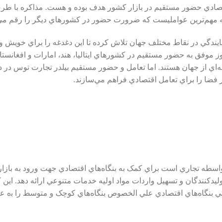
تصادي حضور مستقيم در بازار کشور هدف بوده و هست. مذاکره با طرف‌ه
مله مهم‌ترين عواملیست که ضرورت حضور در کشورهاي ديگر را رقم مي‌
ندگي در نقاط مختلف جهان تلاش کرده تا اين دغدغه را براي خويش و د
ز موفق به حضور مستقيم در کشورهاي ايتاليا، هند، امارات و افغانس
اي از جهان هستند. اما تعامل و حضور مستقيم بيلدر تجارت توس در د
ضا را براي تعامل اقتصادي فراهم مي‌سازند.
واﺳﻄﻪ تجاري اﺳﺖ ﺑﺮاي ﮐﻤﮏ ﺑﻪ ﺑﻨﮕﺎهﻫﺎي اﻗﺘﺼﺎدي جهت ورود ﺑﻪ ﺑﺎزا
توليدکنندگان و تسهيل واردات مواد اوليه خدمات متنوعي ارائه دهد. اﯾﻦ