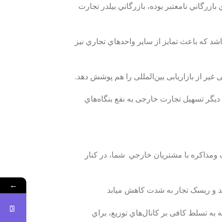
ازرگاني نامعتبر بوده، بازرگاني بيلدر تجارت
اشد که باعث تمايز از ﺳﺎﯾﺮ واﺣﺪﻫﺎي ﺗﺠﺎري نيز
ﯽ ديگر ﺗﺴﻬﯿﻞ ﺗﺠﺎرت ﺧﺎرﺟﯽ ﺑﻪ نفع ﺑﻨﮕﺎه‌هاي
ف ومذاکره با مشتريان خارجي شما، در کنار
←
ند و ريسک تجار به شدت کاهش ميابد
 به ﺗﺴﻠﻂ ﮐﺎﻓﯽ ﺑﺮ ﮐﺎﻧﺎل‌هاي ﺗﻮزﯾﻊ، ﺑﺮاي