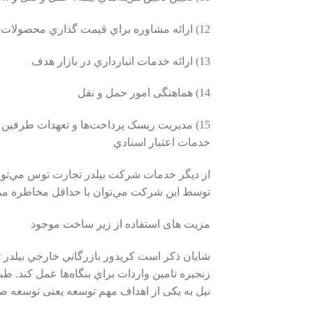
12) اراﺋﻪ ﻣﺸﺎوره ﺑﺮاي ﻗﯿﻤﺖ ﮔﺬاري محصولات، کالا يا خدمات
13) اراﺋﻪ ﺧﺪﻣﺎت اﻧﺒﺎرداري در ﺑﺎزار ﻫﺪف
14) ﻫﻤﺎﻫﻨﮕﯽ اﻣﻮر ﺣﻤﻞ و ﻧﻘﻞ
15) ﻣﺪﯾﺮﯾﺖ رﯾﺴﮏ ﭘﺮداخت‌ها و ﺗﻌﻬﺪات ﻃﺮﻓﯿﻦ
خدمات اعتبار اسنادي
توسط اين شرکت مي‌توان با حداقل مخاطره ممکن 
مزیت های استفاده از زیر ساخت موجود
شايان ذکر است کريدور بازرگاني خارجي بيلدر 
زنجيره تامين واردات ﺑﺮاي ﺑﻨﮕﺎه‌ها ﻋﻤﻞ ﮐﻨﺪ. ط
ﻧﯿﻞ ﺑﻪ ﯾﮑﯽ از اﻫﺪاف ﻣﻬﻢ ﺗﻮﺳﻌﻪ ﯾﻌﻨﯽ ﺗﻮﺳﻌﻪ ﺻﺎد